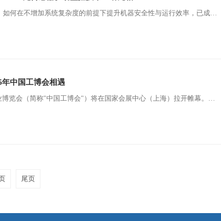
在工业自动化日益智能化的今天，如何在不增加系统复杂度的前提下提升机器安全性与运行效率，已成为工程师与企业的共同关注。本月，由 Schmersal USA 主办、DINA Elektronik GmbH 深度参与的技术研讨会，将为您呈现“无传感器安全监控”的最新成果！
25年中国工博会相遇
9月23-27日，2025年中国国际工业博览会（简称"中国工博会"）将在国家会展中心（上海）拉开帷幕。2025中国工博会规划九大专业展，涵盖数控机床与金属加工展、工业自动化展、机器人展、智慧能源展、新一代信息技术与应用展、智行未来展、绿色低碳展、新材料产业展、科技创新展。 本届工博会以“工业聚能 新质领航”为主题，聚焦于推动新型工业化进程，强调“新质生产力”的引领作用，涵盖了工业自动化、机器人、新能源与智能网联汽
页
尾页