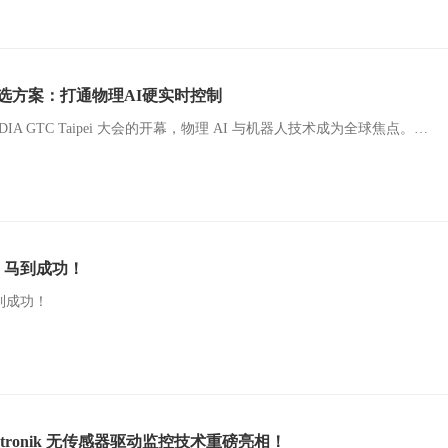
r为首选方案：打通物理AI硬实时控制
伴随着 COMPUTEX 2026 与 NVIDIA GTC Taipei 大会的开幕，物理 AI 与机器人技术成为全球焦点。本文从 NVIDIA 官方生态视角出发，深度解析 EC-Master 硬实时 EtherCAT 通信方案如何打通 Jetson 边缘算力到机器人执行端的“最后一公里”，看硬实时通信如何成为物理 AI 时代不可或缺的中枢神经。
，马到成功！
到成功！
ktronik 无传感器驱动监控技术重磅亮相！