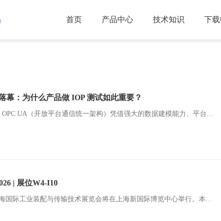
首页
产品中心
技术知识
下载
)
讨会落幕：为什么产品做 IOP 测试如此重要？
在智能制造和工业 4.0 的浪潮下，OPC UA（开放平台通信统一架构）凭借强大的数据建模能力、平台无关性以及高安全性，已经成为连接传感器、PLC、DCS 到 MES、ERP 等系统的主流数据通道。西门子、施耐德、中控等国内外工业巨头均将其作为标准接口。然而，不少工控研发工程师在实际项目落地时，常会遇到这样的困惑：「我们的设备明明是严格按照 OPC UA 规范开发的，为什么对接某厂商的 Client/Server 时，还是会出现数据解
 | 展位W4-I10
2026年7月8-10日，AHTE 2026上海国际工业装配与传输技术展览会将在上海新国际博览中心举行。本届展会将汇聚全球领先的装配技术、自动化解决方案及智能物流系统，为工业制造领域带来前沿的创新成果。 盟通科技（Motrotech）将携最新产品——fe.screen-sim 虚拟调试软件亮相本届展会，并在W4-I10展位恭候各位新老朋友莅临交流。