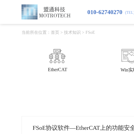
010-62740270
(TEL
当前所在位置：
首页
>
技术知识
>
FSoE
EtherCAT
Win
FSoE协议软件—EtherCAT上的功能安