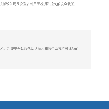
机械设备周围设置多种用于检测和控制的安全装置。
Safety over EtherCAT（FSoE = FailSafe over EtherCAT）是一项基于IEC 61508开发，由 TÜV认证并经IEC 61784-3国际标准化的技术。功能安全是现代网络结构和通信系统不可或缺的一部分。FSoE是一种在设备之间能够满足SIL3等级的功能安全数据传输协议。从FSoE的英文全称FailSafe Over EtherCAT就可以看出，FSoE是从属于EtherCAT网络的一种应用协议，它在Eth