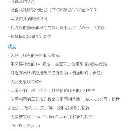
· 监视从站状态
· 监视从站错误计数器（
ESC
寄存器
0x300
至
0x313
）
· 网络拓扑的图形视图
· 处理以前捕获和保存的原始网络流量（
Wireshark
文件）
· 拍摄快照以保存到文件
优点
· 无需与现有的主控制器集成
· 不需要特定的
TAP
设备，甚至可以使用常规的路由设备
· 对现有网络和应用程序没有影响（例如时间，负载）
· 无需更改现有软件
· 非常小的工程工作量：只需使用现有的
ENI
文件
· 使用相同的工具来分析来自不同制造商（
Beckhoff
公司，博世
力士乐，欧姆龙，安川等）控制器操作的机器
· 无需安装
Windows Packet Capture
库和驱动程序
（
WinPcap/Npcap
）