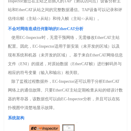
Inspector
通过在主站之后插入的
TAP
（测试访问点）设备分析主
站和
EtherCAT
从站之间的完整数据通信。
TAP
设备可以记录和评
估传出帧（主站
->
从站）和传入帧（主站
<-
从站）。
不会对网络造成任何影响的
EtherCAT
分析
使用
EC-Inspector
时，无需干预网络，无需修改
EtherCAT
主站
配置。因此，
EC-Inspector
适用于新安装（未开发的区域）以及
现有系统和机器（未开发的区域）。基于来自
EtherCAT
网络信息
文件（
ENI
）的描述，对原始数据（
EtherCAT
帧）进行解码并与
相应的符号变量（输入和输出）相关联。
除了监视过程数据外，
EC-Inspector
还可以用于分析
EtherCAT
网络上的通信故障。只要
EtherCAT
主站定期检查从站的错误计数
器的寄存器，该数据也可以由
EC-Inspector
分析，并且可以在拓
扑视图中清楚地显示故障。
系统架构