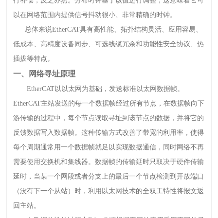
行补偿，反之亦然。分布时钟基于该值进行调整，这意味着它可
以在网络范围内提供信号抖动很小、非常精确的时钟。
总体来说EtherCAT具有高性能、拓扑结构灵活、应用容易、
低成本、高精度设备同步、可选线缆冗余和功能性安全协议、热
插拔等特点。
一、网络寻址原理
EtherCAT以以太网为基础，发送标准以太网数据帧。
EtherCAT主站发送的每一个数据帧经过所有节点，在数据帧向下
游传输的过程中，每个节点读取寻址到该节点的数据，并将它的
反馈数据写入数据帧。这种传输方式改善了带宽的利用率，使得
每个周期通常用一个数据帧就足以实现数据通信，同时网络不再
需要使用交换机和集线器。数据帧的传输延时只取决于硬件传输
延时，当某一个网段或者分支上的最后一个节点检测到开放端口
（没有下一个从站）时，利用以太网技术的全双工特性将报文返
回主站。