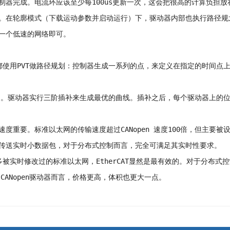
制器完成。电流环应该至少每100us更新一次，这会把很高的计算负担
。在轮廓模式（下载运动参数并启动运行）下，驱动器内部也执行路径规
一个低速的网络即可。
open都使用PVT做路径规划：控制器生成一系列的点，来定义在指定的时间
区中。驱动器实行三阶插补来生成最优的曲线。插补之后，每个驱动器上的
度重要。标准以太网的传输速度超过CANopen 速度100倍，但主要
成本传送实时小数据包，对于分布式控制而言，完全可满足其实时性要求。
许多被实时修改过的标准以太网，EtherCAT显然是最有效的。对于分布
的CANopen驱动器而言，价格更高，体积也更大一点。