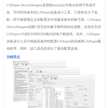
CANopen DeviceDesigner
是德国
emotas
公司推出的用于快速开
发、节约时间成本的
CANopen
设备设计工具。只需单击几下鼠
标，即可根据预定义的配置文件创建设备的对象字典。
CANopen
DeviceDesigner
创建
C
语言的对象字典和初始化函数，也包含支持
CANopen FD
的
EDS
和
XDD
格式的电子数据表。此外，
CANopen
设备设计人员可根据设备特性配置
CANopen
协议栈和
CANopen
驱
动程序。同时，该工具也提供出了最佳配置选项。
功能亮点