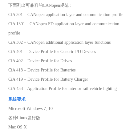
下面列出可兼容的
CANopen
规范：
CiA 301
–
CANopen application layer and communication profile
CiA 1301
–
CANopen FD application layer and communication
profile
CiA 302
–
CANopen additional application layer functions
CiA 401
–
Device Profile for Generic I/O Devices
CiA 402
–
Device Profile for Drives
CiA 418
–
Device Profile for Batteries
CiA 419
–
Device Profile for Battery Charger
CiA 433
–
Application Profile for interior rail vehicle lighting
系统要求
Microsoft Windows 7, 10
各种
Linux
发行版
Mac OS X