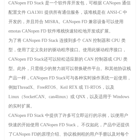
CANopen FD Stack
是一个软件库开发包，可根据
CANopen
通信
配置文件
CiA1301
提供所有通信服务，该堆栈是在
ANSI-C
中
开发的，并且符合
MISRA
。
CANopen FD
兼容设备可以使用
emotas CANopen FD
软件堆栈快速轻松地开发或扩展。
为了将
CANopen FD Stack
连接到多个
CAN
控制器和
CPU
类
型，使用了定义良好的驱动程序接口。使用此驱动程序接口，
CANopen FD Stack
还可以轻松适应新的
CAN
控制器或
CPU
类
型。此外，只需很少的努力就可以替换硬件平台。和其他协议栈
产品一样，
CANopen FD Stack
可与各种实时操作系统一起使用，
例如
ThreadX
、
FreeRTOS
、
Keil RTX
或
TI-RTOS
，以及
Linux
（
SocketCAN
、
can4linux
）或
QNX
，以及适用于
Windows
的实时扩展。
CANopen FD Stack
中提供了许多可立即运行的示例，以便用户
快速的开始使用
CANopen FD Stack
。不仅如此，产品中还提供
了
CANopen FD
的原理介绍、协议栈例程的用户手册以及对每个