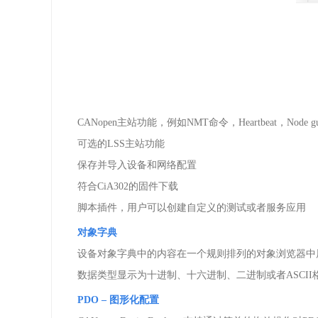
CANopen
主站功能，例如
NMT
命令，
Heartbeat
，
Node g
可选的
LSS
主站功能
保存并导入设备和网络配置
符合
CiA302
的固件下载
脚本插件，用户可以创建自定义的测试或者服务应用
对象字典
设备对象字典中的内容在一个规则排列的对象浏览器中
数据类型显示为十进制、十六进制、二进制或者
ASCII
PDO
– 图形化配置