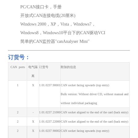
PC/CAN接口卡，手册
开放式CAN连接电缆(20厘米)
Windows 2000，XP，Vista，Windows7，
Windows8，Windows10平台下的CAN驱动VCI
简单的CAN监控器"canAnalyser Mini"
订货号：
CAN ports
电气隔
订货号
附加的信息
离
1
X
1.01.0237.90001
CAN socket facing upwards (top entry)
Bulk version: Without driver CD, without manual and
without individual packaging
2
-
1.01.0237.21000
CAN socket aligned to the end of the card (back entry)
2
X
1.01.0237.22000
CAN socket aligned to the end of the card (back entry)
2
X
1.01.0237.90002
CAN socket facing upwards (top entry)