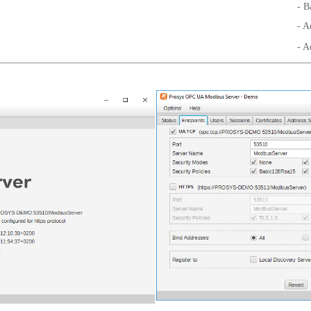
- B
- A
- A