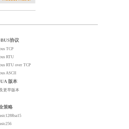
DBUS协议
bus TCP
bus RTU
bus RTU over TCP
bus ASCII
 UA 版本
.04及更早版本
全策略
asic128Rsa15
asic256