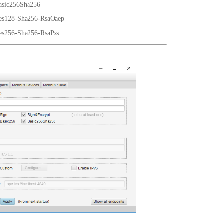
asic256Sha256
es128-Sha256-RsaOaep
es256-Sha256-RsaPss