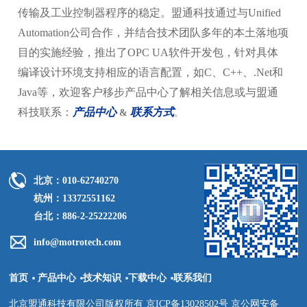
传输及工业控制器程序的稳定。盟通科技通过与Unified
Automation公司合作，并结合技术团队多年的本土落地项
目的实施经验，推出了OPC UA软件开发包，针对具体
编译设计环境支持相应的语言配置，如C、C++、.Net和
Java等，欢迎客户移步产品中心了解相关信息或与盟通
科技联系：
产品中心
联系方式
&
。
北京：010-62740270
杭州：13372551162
台北：886-2-25222206
info@motrotech.com
首页
产品中心
技术知识
下载中心
联系我们
北京盟通科技有限公司版权所有 京ICP备13028502号 京公网安备