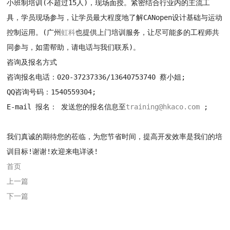
小班制培训(不超过15人)，现场面授。紧密结合行业内的主流工
具，学员现场参与，让学员最大程度地了解CANopen设计基础与运动
控制运用。(广州
虹科
也提供上门培训服务，让尽可能多的工程师共
同参与，如需帮助，请电话与我们联系)。
咨询及报名方式
咨询报名电话：020-37237336/13640753740 蔡小姐;
QQ咨询号码：1540559304;
E-mail 报名： 发送您的报名信息至
training@hkaco.com
;
我们真诚的期待您的莅临，为您节省时间，提高开发效率是我们的培
训目标!谢谢!欢迎来电详谈!
首页
上一篇
下一篇