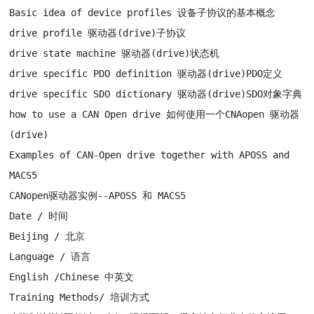
Basic idea of device profiles 设备子协议的基本概念
drive profile 驱动器(drive)子协议
drive state machine 驱动器(drive)状态机
drive specific PDO definition 驱动器(drive)PDO定义
drive specific SDO dictionary 驱动器(drive)SDO对象字典
how to use a CAN Open drive 如何使用一个CNAopen 驱动器
(drive)
Examples of CAN-Open drive together with APOSS and
MACS5
CANopen驱动器实例--APOSS 和 MACS5
Date / 时间
Beijing / 北京
Language / 语言
English /Chinese 中英文
Training Methods/ 培训方式