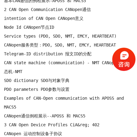
基本CAN通信的例程展示-APOSS 和 MACS5
2 CAN Open Communication CANopen通信
intention of CAN Open CANopen意义
Node Id CANopen节点ID
Service types (PDO, SDO, NMT, EMCY, HEARTBEAT)
CANopen服务类型：PDO, SDO, NMT, EMCY, HEARTBEAT
Telegram-ID distribution 报文ID的分配
CAN state machine (communication) - NMT CANopen通信状
态机-NMT
SDO dictionary SDO与对象字典
PDO parameters PDO参数与设置
Examples of CAN-Open communication with APOSS and
MACS5
CANopen通信例程展示--APOSS 和 MACS5
3 CAN Open Device Profiles CiA&reg; 402
CANopen 运动控制设备子协议