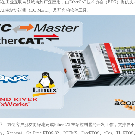
，其在工业互联网领域得到广泛应用，由EtherCAT技术协会（ETG）提
T主站协议栈（EC-Master）及配套的软件工具。
栈产品，方便客户朋友更好地完成EtherCAT主站控制器的开发工作，支持
y、Xenomai、On Time RTOS-32、RTEMS、FreeRTOS、eCos、TI- R