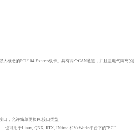
代和强大概念的PCI/104-Express板卡。具有两个CAN通道，并且是电气隔离
FD接口，允许简单更换PC接口类型
Linux, QNX, RTX, INtime 和VxWorks平台下的"ECI"